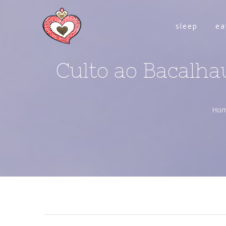
sleep
ea
Culto ao Bacalha
Ho