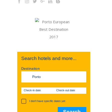
Search hotels and more...
Destination
Check-in date
Check-out date
I don't have specific dates yet