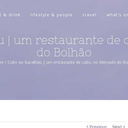
t & drink
lifestyle & people
travel
what’s o
u | um restaurante de 
do Bolhão
me
/
Culto ao Bacalhau | um restaurante de culto, no Mercado do B
Previous
Next