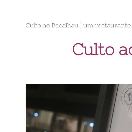
Culto ao Bacalhau | um restaurante
Culto a