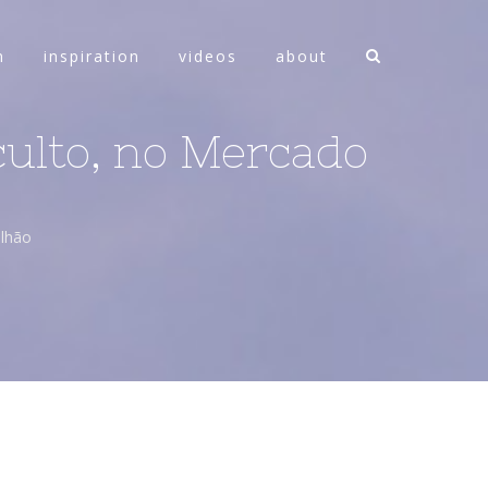
n
inspiration
videos
about
culto, no Mercado
olhão