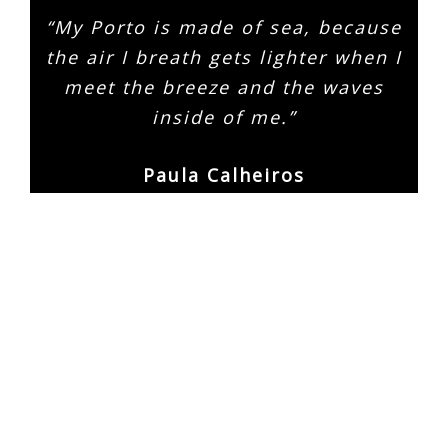
“My Porto is made of sea, because
the air I breath gets lighter when I
meet the breeze and the waves
inside of me.”
Paula Calheiros