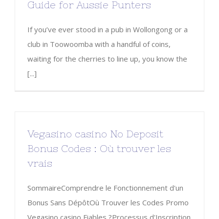
Guide for Aussie Punters
If you’ve ever stood in a pub in Wollongong or a
club in Toowoomba with a handful of coins,
waiting for the cherries to line up, you know the
[...]
Vegasino casino No Deposit
Bonus Codes : Où trouver les
vrais
SommaireComprendre le Fonctionnement d'un
Bonus Sans DépôtOù Trouver les Codes Promo
Vegasino casino Fiables ?Processus d'Inscription