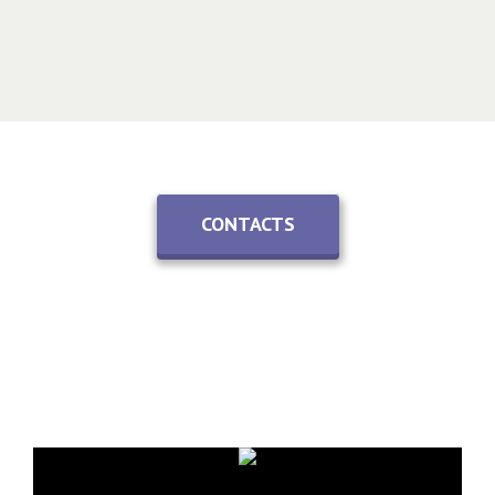
CONTACTS