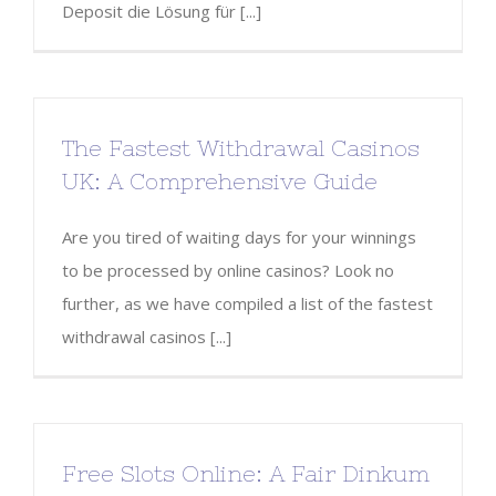
Deposit die Lösung für [...]
The Fastest Withdrawal Casinos
UK: A Comprehensive Guide
Are you tired of waiting days for your winnings
to be processed by online casinos? Look no
further, as we have compiled a list of the fastest
withdrawal casinos [...]
Free Slots Online: A Fair Dinkum