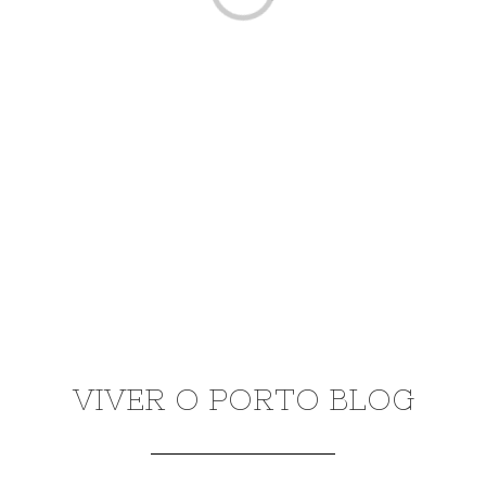
VIVER O PORTO BLOG