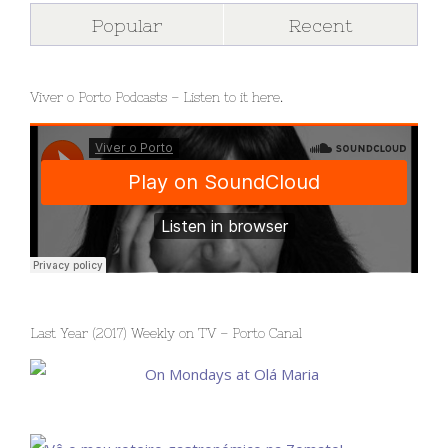
Popular
Recent
Viver o Porto Podcasts – Listen to it here.
Last Year (2017) Weekly on TV – Porto Canal