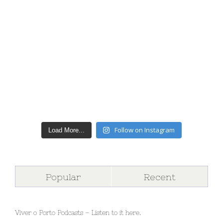
Follow on Instagram
Load More...
Popular
Recent
Viver o Porto Podcasts – Listen to it here.