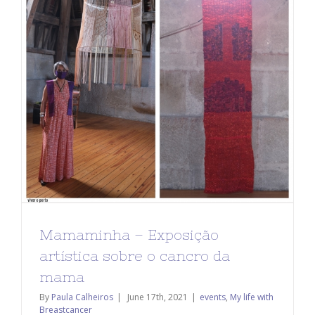
Mamaminha – Exposição
artística sobre o cancro da
mama
By
Paula Calheiros
|
June 17th, 2021
|
events
,
My life with
Breastcancer