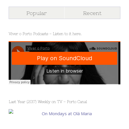
Popular
Recent
Viver o Porto Podcasts – Listen to it here.
Last Year (2017) Weekly on TV – Porto Canal