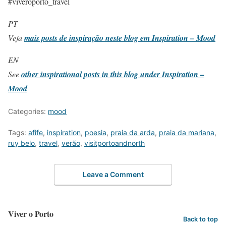
#viveroporto_travel
PT
Veja
mais posts de inspiração neste blog em Inspiration – Mood
EN
See
other inspirational posts in this blog under Inspiration –
Mood
Categories:
mood
Tags:
afife
,
inspiration
,
poesia
,
praia da arda
,
praia da mariana
,
ruy belo
,
travel
,
verão
,
visitportoandnorth
Leave a Comment
Viver o Porto
Back to top