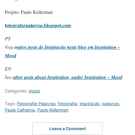
Projeto: Paulo Kellerman
fotografarpalavras.blogspot.com
PT
Veja
o
utros posts de Inspiração neste blog em Inspiration –
Mood
EN
See
other posts about Inspiration, under Inspiration – Mood
Categories:
mood
Tags:
Fotografar Palavras
,
fotografia
,
inspiração
,
palavras
,
Paula Calheiros
,
Paulo Kellerman
Leave a Comment