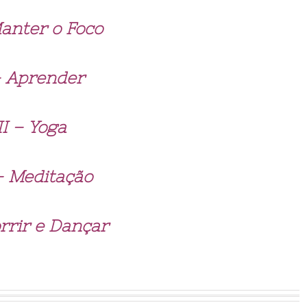
anter o Foco
–
Aprender
II – Yoga
 – Meditação
orrir e Dançar