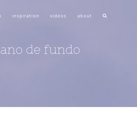
n
inspiration
videos
about
pano de fundo