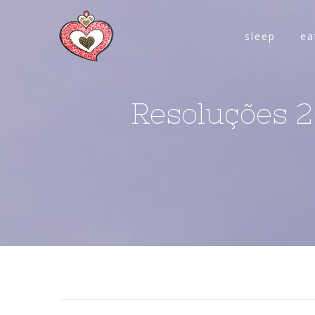
sleep
ea
Resoluções 2