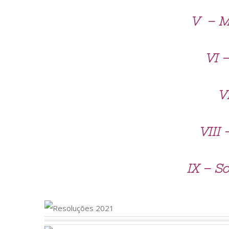
V – M
VI 
V
VIII
IX – S