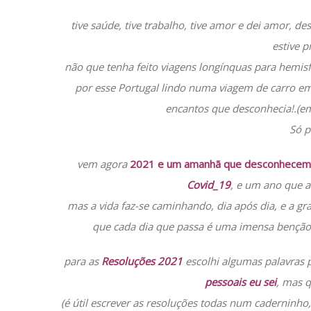
tive saúde, tive trabalho, tive amor e dei amor, des
estive p
não que tenha feito viagens longínquas para hemisfér
por esse Portugal lindo numa viagem de carro em 
encantos que desconhecia!.(e
Só p
vem agora
2021 e um amanhã que desconhece
Covid_19
, e um ano que a 
mas a vida faz-se caminhando, dia após dia, e a g
que cada dia que passa é uma imensa benção,
para as
Resoluções 2021
escolhi algumas palavras 
pessoais eu sei
, mas 
(é útil escrever as resoluções todas num caderninho