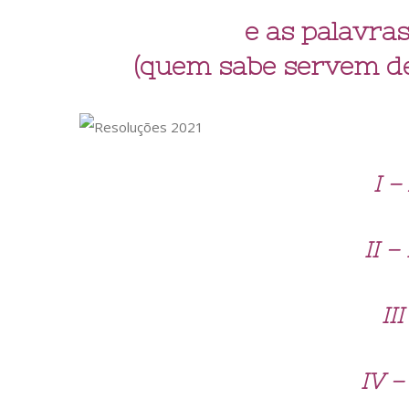
e as palavra
(quem sabe servem de
I –
II –
II
IV –