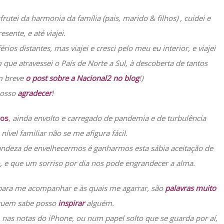
frutei da harmonia da família (pais, marido & filhos) , cuidei e
resente, e até viajei.
ios distantes, mas viajei e cresci pelo meu eu interior, e viajei
que atravessei o País de Norte a Sul, à descoberta de tantos
m breve
o post sobre a Nacional2 no blog
!)
osso
agradecer
!
mos
, ainda envolto e carregado de pandemia e de turbulência
nível familiar não se me afigura fácil.
randeza de envelhecermos é ganharmos esta sábia aceitação de
 e que um sorriso por dia nos pode engrandecer a alma.
para me acompanhar e às quais me agarrar, são
palavras muito
quem sabe posso
inspirar
alguém.
, nas notas do iPhone, ou num papel solto que se guarda por aí,