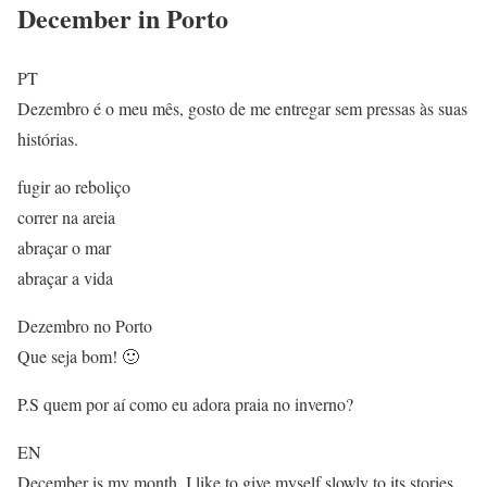
December in Porto
PT
Dezembro é o meu mês, gosto de me entregar sem pressas às suas
histórias.
fugir ao reboliço
correr na areia
abraçar o mar
abraçar a vida
Dezembro no Porto
Que seja bom! 🙂
P.S quem por aí como eu adora praia no inverno?
EN
December is my month, I like to give myself slowly to its stories.