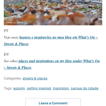
PT
Veja mais
lugares e inspirações no meu blog em What’s On –
Streets & Places
EN
See other
places and inspirations on my blog under What’s On
– Streets & Places
Categories:
streets & places
Tags:
autumn
,
getting inspired
,
inspiration
,
parque da cidade
Leave a Comment