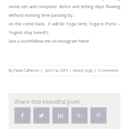
some net and computer detox and letting days flowing
without noticing time passing by…
on the come back, it will be Yoga time, Yoga in Porto –
Yoginis stay tuned!:)
See u soon!follow me on instagram
here
!
By
Paula Calheiros
|
April 1st, 2015
|
mood
,
yoga
|
3 Comments
Share this beautiful post!
Facebook
Twitter
Linkedin
Google+
Pinterest