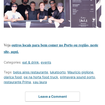
outros locais para bem comer no Porto ou região, neste
Veja
site, aqui.
Categories:
eat & drink
,
events
Tags:
belos aires restaurante
,
lukatporto
,
Mauricio giglione
,
olarica food
,
pe na horta food truck
,
primavera sound porto
,
restaurante Prima
,
xau laura
Leave a Comment