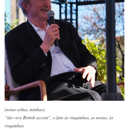
(notas soltas, minhas).
“tão very British accent”, o fato às risquinhas, as meias, às
risquinhas.