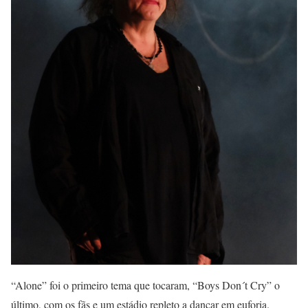
“Alone” foi o primeiro tema que tocaram, “Boys Don´t Cry” o
último, com os fãs e um estádio repleto a dançar em euforia.