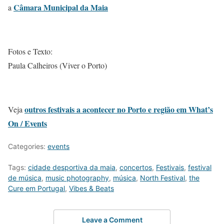
Câmara Municipal da Maia
a
Fotos e Texto:
Paula Calheiros (Viver o Porto)
outros festivais a acontecer no Porto e região em What’s
Veja
On / Events
Categories:
events
Tags:
cidade desportiva da maia
,
concertos
,
Festivais
,
festival
de música
,
music photography
,
música
,
North Festival
,
the
Cure em Portugal
,
Vibes & Beats
Leave a Comment