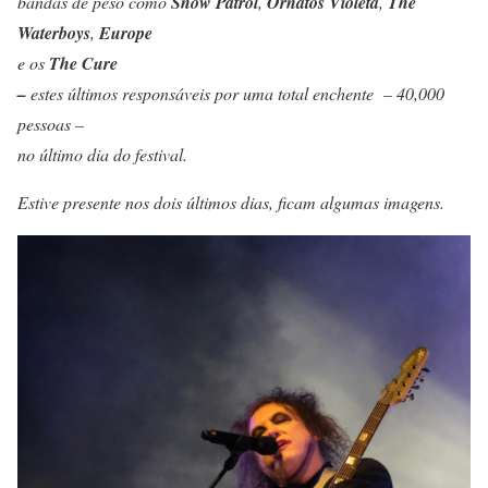
bandas de peso como
Snow Patrol
,
Ornatos Violeta
,
The
Waterboys
,
Europe
e os
The
Cure
–
estes últimos responsáveis por uma total enchente – 40,000
pessoas –
no último dia do festival.
Estive presente nos dois últimos dias, ficam algumas imagens.