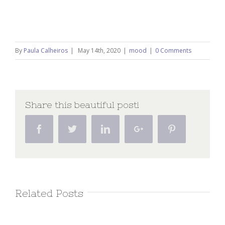
By
Paula Calheiros
|
May 14th, 2020
|
mood
|
0 Comments
Share this beautiful post!
Facebook
Twitter
Linkedin
Google+
Pinterest
Related Posts