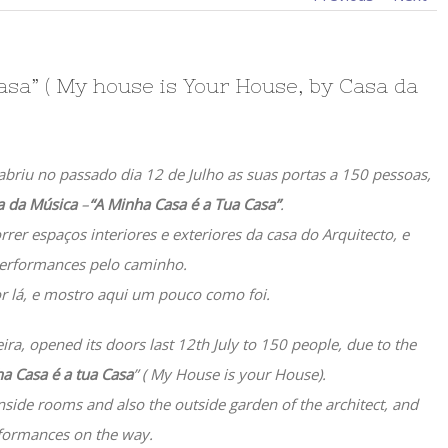
asa” ( My house is Your House, by Casa da
, abriu no passado dia 12 de Julho as suas portas a 150 pessoas,
a da Música
–
“A Minha Casa é a Tua Casa”
.
er espaços interiores e exteriores da casa do Arquitecto, e
performances pelo caminho.
r lá, e mostro aqui um pouco como foi.
ieira, opened its doors last 12th July to 150 people, due to the
a Casa é a tua
Casa
” ( My House is your House).
nside rooms and also the outside garden of the architect, and
rformances on the way.