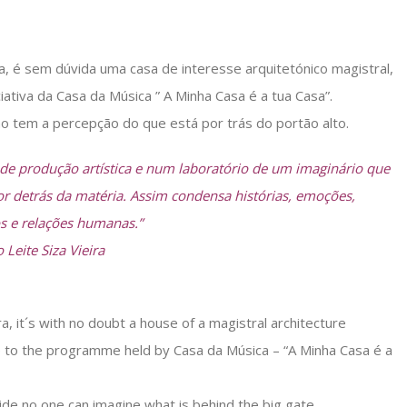
ira, é sem dúvida uma casa de interesse arquitetónico magistral,
iciativa da Casa da Música ” A Minha Casa é a tua Casa”.
ão tem a percepção do que está por trás do portão alto.
de produção artística e num laboratório de um imaginário que
por detrás da matéria. Assim condensa histórias, emoções,
s e relações humanas.”
 Leite Siza Vieira
ra, it´s with no doubt a house of a magistral architecture
due to the programme held by Casa da Música – “A Minha Casa é a
side no one can imagine what is behind the big gate.