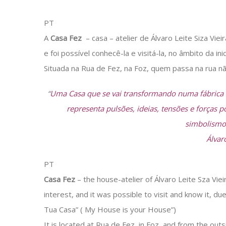
PT
A
Casa Fez
– casa – atelier de Álvaro Leite Siza Vie
e foi possível conhecê-la e visitá-la, no âmbito da in
Situada na Rua de Fez, na Foz, quem passa na rua n
“
Uma Casa que se vai transformando numa fábrica 
representa pulsões, ideias, tensões e forças 
simbolismo
Álvaro
PT
Casa Fez
– the house-atelier of Álvaro Leite Sza Viei
interest, and it was possible to visit and know it, 
Tua Casa” ( My House is your House”)
It is located at Rua de Fez, in Foz, and from the out