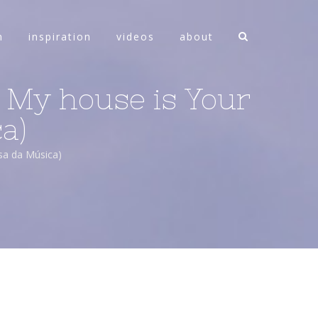
n
inspiration
videos
about
( My house is Your
a)
sa da Música)