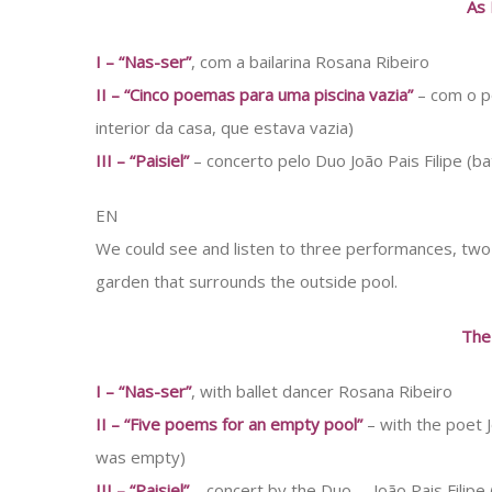
As 
I – “Nas-ser”
, com a bailarina Rosana Ribeiro
II – “Cinco poemas para uma piscina vazia”
– com o p
interior da casa, que estava vazia)
III – “Paisiel”
– concerto pelo Duo João Pais Filipe (ba
EN
We could see and listen to three performances, two 
garden that surrounds the outside pool.
The
I – “Nas-ser”
, with ballet dancer Rosana Ribeiro
II – “Five poems for an empty pool”
– with the poet J
was empty)
III – “Paisiel”
– concert by the Duo – João Pais Filipe