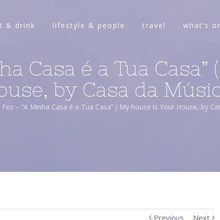
t & drink
lifestyle & people
travel
what’s o
ha Casa é a Tua Casa” 
ouse, by Casa da Músic
 Fez – “A Minha Casa é a Tua Casa” ( My house is Your House, by Ca
Previous
Next