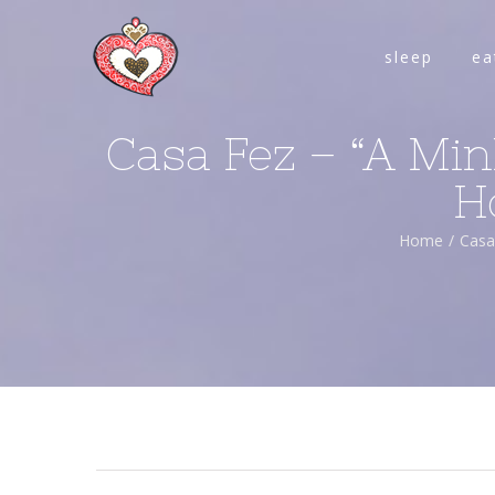
sleep
ea
Casa Fez – “A Min
H
Home
/
Casa