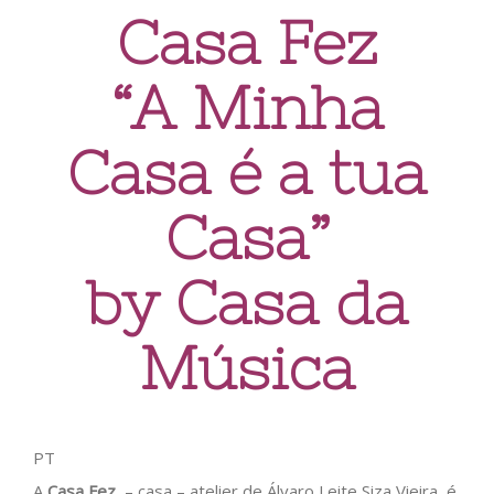
Casa Fez
“A Minha
Casa é a tua
Casa”
by Casa da
Música
PT
A
Casa Fez
– casa – atelier de Álvaro Leite Siza Vieira, é