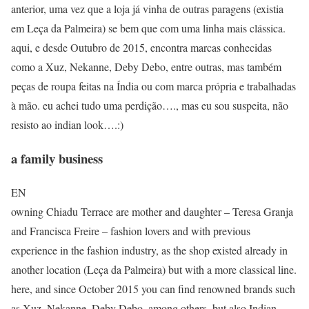
anterior, uma vez que a loja já vinha de outras paragens (existia
em Leça da Palmeira) se bem que com uma linha mais clássica.
aqui, e desde Outubro de 2015, encontra marcas conhecidas
como a Xuz, Nekanne, Deby Debo, entre outras, mas também
peças de roupa feitas na Índia ou com marca própria e trabalhadas
à mão. eu achei tudo uma perdição…., mas eu sou suspeita, não
resisto ao indian look….:)
a family business
EN
owning Chiadu Terrace are mother and daughter – Teresa Granja
and Francisca Freire – fashion lovers and with previous
experience in the fashion industry, as the shop existed already in
another location (Leça da Palmeira) but with a more classical line.
here, and since October 2015 you can find renowned brands such
as Xuz, Nekanne, Deby Debo, among others, but also Indian