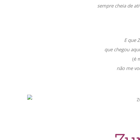
sempre cheia de ati
E que 
que chegou aqui
(é 
não me vou