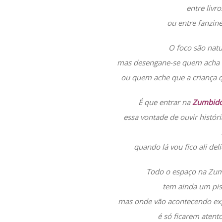
entre livr
ou entre fanzine
O foco são natu
mas desengane-se quem acha que
ou quem ache que a criança 
É que entrar na
Zumbid
essa vontade de ouvir hist
quando lá vou fico ali de
Todo o espaço na Zum
tem ainda um pis
mas onde vão acontecendo exp
é só ficarem atent