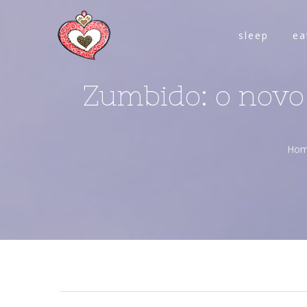
sleep
ea
Zumbido: o novo 
Ho