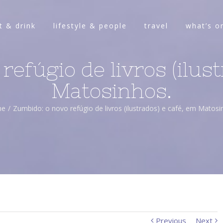
t & drink
lifestyle & people
travel
what’s o
refúgio de livros (ilust
Matosinhos.
me
/
Zumbido: o novo refúgio de livros (ilustrados) e café, em Matosi
Previous
Next