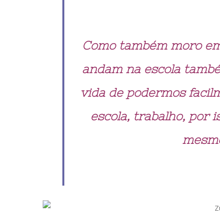
Como também moro em M
andam na escola também 
vida de podermos facilm
escola, trabalho, por 
mesmo