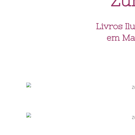
Zu
Livros Il
em Mat