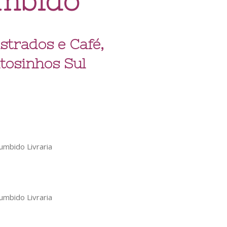
mbido
ustrados e Café,
osinhos Sul