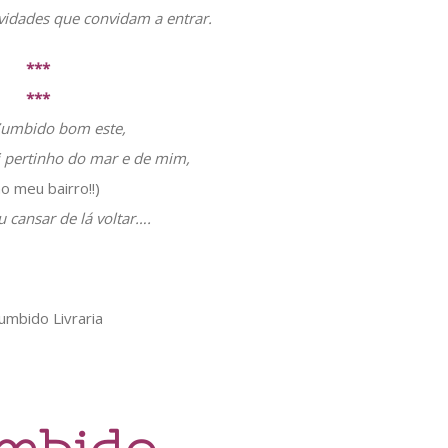
vidades que convidam a entrar.
***
***
Zumbido bom este,
 pertinho do mar e de mim,
no meu bairro!!)
 cansar de lá voltar….