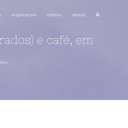
n
inspiration
videos
about
rados) e café, em
nhos.