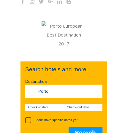
Search hotels and more...
Destination
Check-in date
Check-out date
I don't have specific dates yet