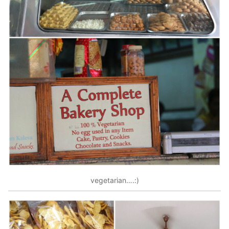
vegetarian….:)