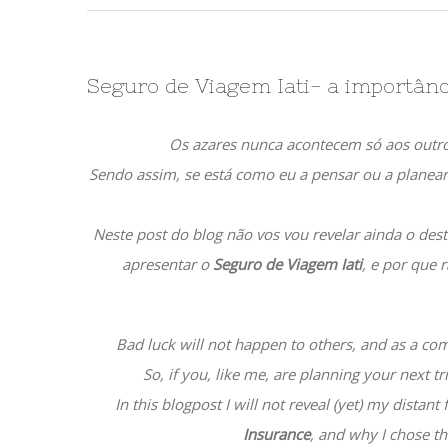
Seguro de Viagem Iati- a importânc
Os azares nunca acontecem só aos outros
Sendo assim, se está como eu a pensar ou a planea
Neste post do blog não vos vou revelar ainda o dest
apresentar o
Seguro de Viagem Iati
, e por que 
Bad luck will not happen to others, and as a co
So, if you, like me, are planning your next tri
In this blogpost I will not reveal (yet) my distant
Insurance
, and why I chose th