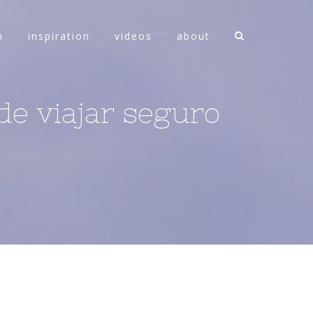
n
inspiration
videos
about
de viajar seguro