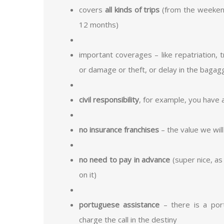
covers
all kinds of trips
(from the weekend 
12 months)
important coverages – like repatriation, t
or damage or theft, or delay in the bagag
civil responsibility
, for example, you have a
no insurance franchises
– the value we will
no need to pay in advance
(super nice, as
on it)
portuguese assistance
– there is a port
charge the call in the destiny