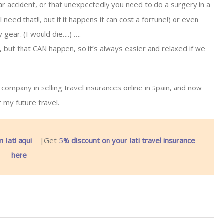
car accident, or that unexpectedly you need to do a surgery in a
need that!!, but if it happens it can cost a fortune!) or even
 gear. (I would die….) ….
, but that CAN happen, so it’s always easier and relaxed if we
 company in selling travel insurances online in Spain, and now
r my future travel.
Iati aqui
|Get
5
% discount on your Iati travel insurance
here