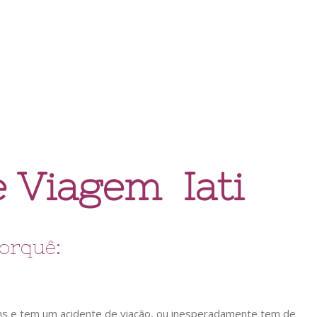
 Viagem Iati
orquê:
ns e tem um acidente de viação, ou inesperadamente tem de