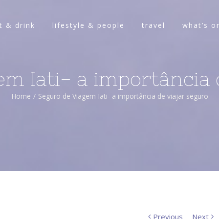
t & drink
lifestyle & people
travel
what’s o
m Iati- a importância 
Home
/
Seguro de Viagem Iati- a importância de viajar seguro
Previous
Next