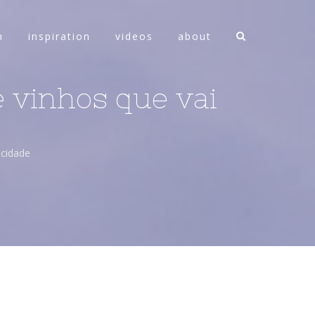
n
inspiration
videos
about
e vinhos que vai
 cidade