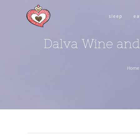
sleep
ea
Dalva Wine and 
Home