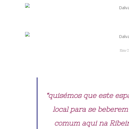
Elsa C
“quisémos que este esp
local para se beberem 
comum aqui na Ribeir