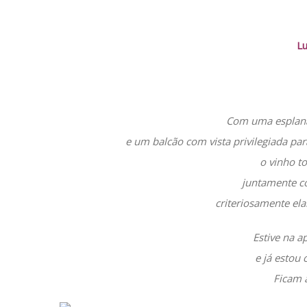
L
Com uma esplana
e um balcão com vista privilegiada par
o vinho t
juntamente c
criteriosamente el
Estive na a
e já estou 
Ficam 