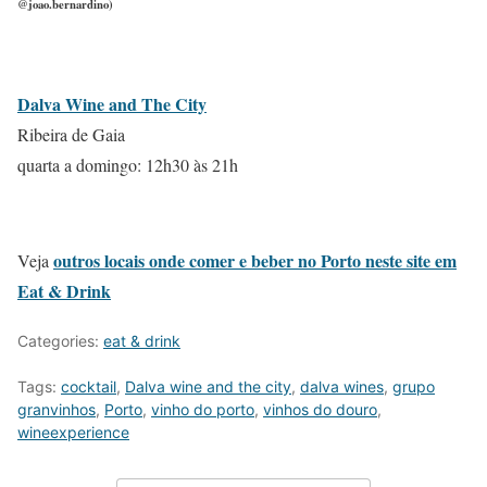
@joao.bernardino)
Dalva Wine and The City
Ribeira de Gaia
quarta a domingo: 12h30 às 21h
outros locais onde comer e beber no Porto neste site em
Veja
Eat & Drink
Categories:
eat & drink
Tags:
cocktail
,
Dalva wine and the city
,
dalva wines
,
grupo
granvinhos
,
Porto
,
vinho do porto
,
vinhos do douro
,
wineexperience