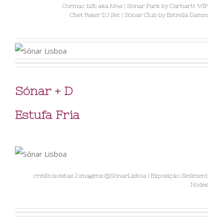
Cormac b2b aka M4a | Sónar Park by Carhartt WIP
Chet Faker DJ Set | Sónar Club by Estrella Damm
Sónar + D
Estufa Fria
créditos estas 2 imagens @SónarLisboa | Exposição Sediment
Nodes