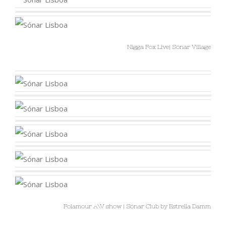
Nigga Fox Live| Sónar Village
Folamour A\V show | Sónar Club by Estrella Damm