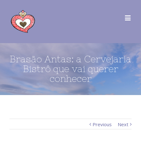
Brasão Antas: a Cervejaria
Bistrô que vai querer
conhecer
Previous
Next