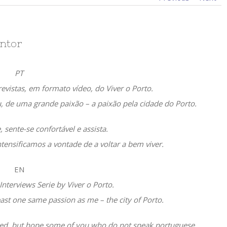
intor
PT
trevistas, em formato vídeo, do Viver o Porto.
, de uma grande paixão – a paixão pela cidade do Porto.
 sente-se confortável e assista.
tensificamos a vontade de a voltar a bem viver.
EN
Interviews Serie by Viver o Porto.
ast one same passion as me – the city of Porto.
lated, but hope some of you who do not speak portuguese