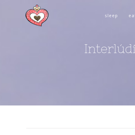
sleep
ea
Interlúd