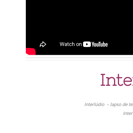
Inte
Interlúdio – lapso de 
Inter