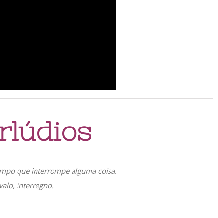
rlúdios
tempo que interrompe alguma coisa.
valo, interregno.