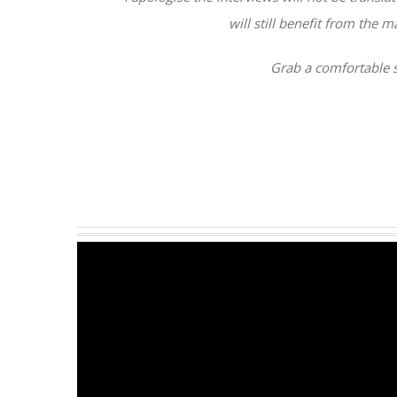
will still benefit from the 
Grab a comfortable s