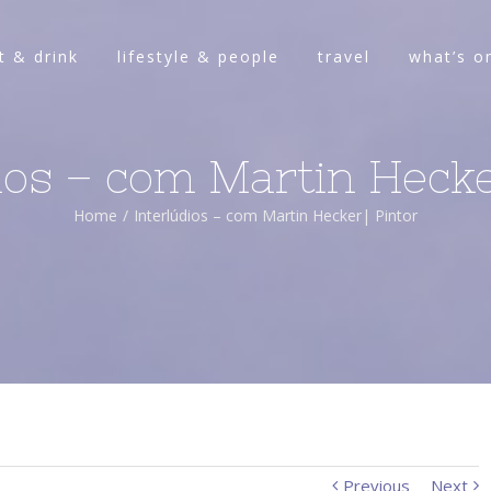
t & drink
lifestyle & people
travel
what’s o
ios – com Martin Hecke
Home
/
Interlúdios – com Martin Hecker| Pintor
Previous
Next