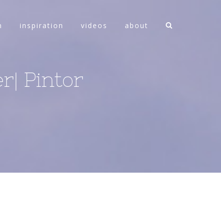
n
inspiration
videos
about
r| Pintor