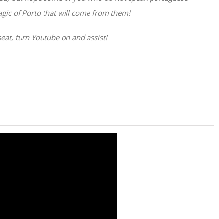
magic of Porto that will come from them!
eat, turn Youtube on and assist!