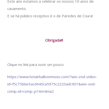
Este ano estamos a celebrar os nossos 10 anos de
casamento.
E se há público receptivo é o de Paredes de Coura!
Obrigada!!!
Clique no link para ouvir um pouco:
https://www.hotairballoonmusic.com/?wix-vod-video-
id=f5c7566e3acd440ca5975c2223adc901&wix-vod-
comp-id=comp-jz16m4ma2