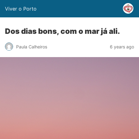
Viver o Porto
Dos dias bons, com o mar já ali.
Paula Calheiros
6 years ago