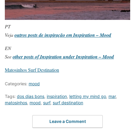
PT
Veja
outros posts de inspiração em Inspiration – Mood
EN
See
other posts of Inspiration under Inspiration – Mood
Matosinhos Surf Destination
Categories:
mood
Tags:
dos dias bons
,
inspiration
,
letting my mind go
,
mar
,
matosinhos
,
mood
,
surf
,
surf destination
Leave a Comment