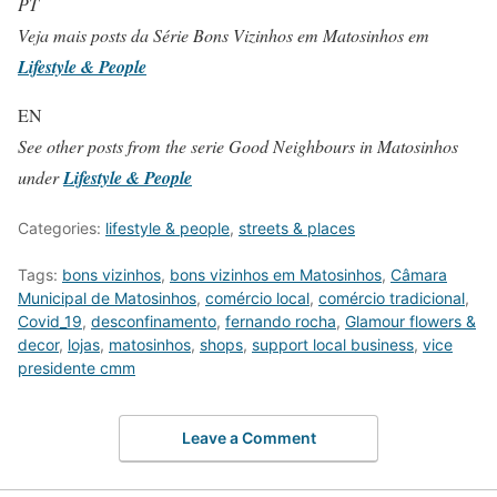
PT
Veja mais posts da Série Bons Vizinhos em Matosinhos em
Lifestyle & People
EN
See other posts from the serie Good Neighbours in Matosinhos
under
Lifestyle & People
Categories:
lifestyle & people
,
streets & places
Tags:
bons vizinhos
,
bons vizinhos em Matosinhos
,
Câmara
Municipal de Matosinhos
,
comércio local
,
comércio tradicional
,
Covid_19
,
desconfinamento
,
fernando rocha
,
Glamour flowers &
decor
,
lojas
,
matosinhos
,
shops
,
support local business
,
vice
presidente cmm
Leave a Comment