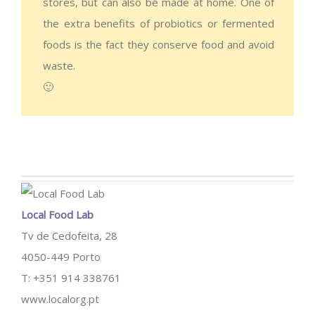
stores, but can also be made at home. One of
the extra benefits of probiotics or fermented
foods is the fact they conserve food and avoid
waste.
🙂
Local Food Lab
Tv de Cedofeita, 28
4050-449 Porto
T: +351 914 338761
www.localorg.pt