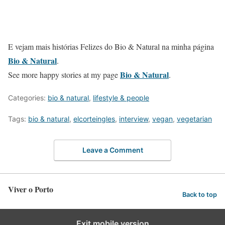
E vejam mais histórias Felizes do Bio & Natural na minha página
Bio & Natural
.
Bio & Natural
See more happy stories at my page
.
Categories:
bio & natural
,
lifestyle & people
Tags:
bio & natural
,
elcorteingles
,
interview
,
vegan
,
vegetarian
Leave a Comment
Viver o Porto
Back to top
Exit mobile version