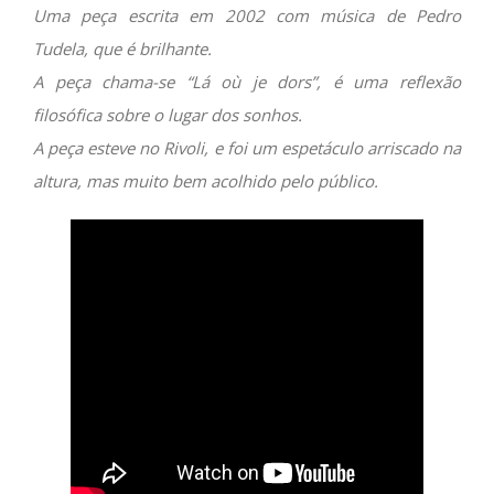
Uma peça escrita em 2002 com música de Pedro
Tudela, que é brilhante.
A peça chama-se “Lá où je dors”, é uma reflexão
filosófica sobre o lugar dos sonhos.
A peça esteve no Rivoli, e foi um espetáculo arriscado na
altura, mas muito bem acolhido pelo público.