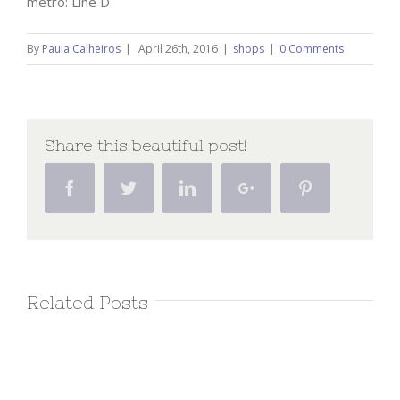
metro: Line D
By
Paula Calheiros
|
April 26th, 2016
|
shops
|
0 Comments
Share this beautiful post!
Facebook
Twitter
Linkedin
Google+
Pinterest
Related Posts