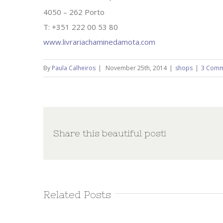
4050 – 262 Porto
T: +351 222 00 53 80
www.livrariachaminedamota.com
By
Paula Calheiros
|
November 25th, 2014
|
shops
|
3 Comm
Share this beautiful post!
Related Posts