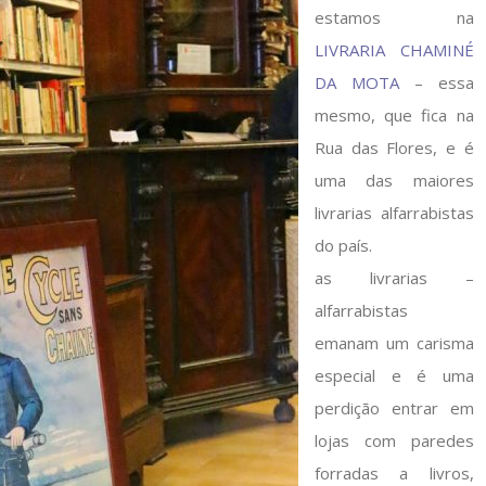
estamos na
LIVRARIA CHAMINÉ
DA MOTA
– essa
mesmo, que fica na
Rua das Flores, e é
uma das maiores
livrarias alfarrabistas
do país.
as livrarias –
alfarrabistas
emanam um carisma
especial e é uma
perdição entrar em
lojas com paredes
forradas a livros,