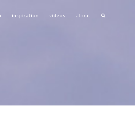
n
inspiration
videos
about