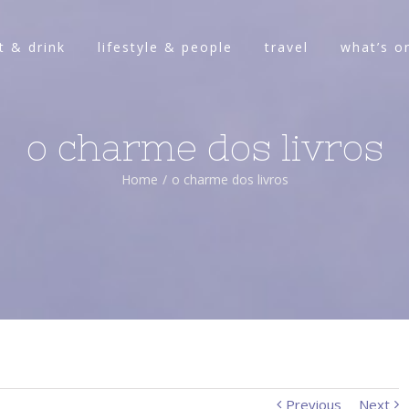
t & drink
lifestyle & people
travel
what’s o
o charme dos livros
Home
/
o charme dos livros
Previous
Next