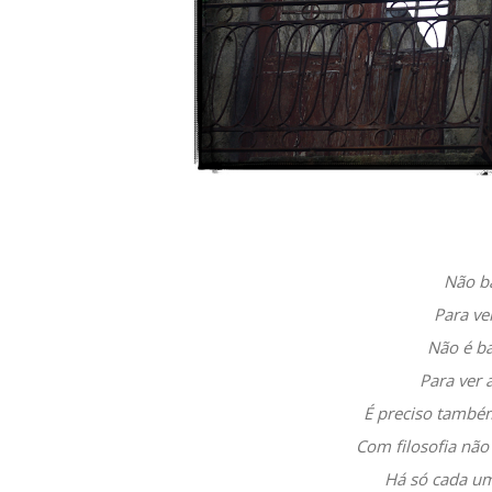
Não ba
Para ve
Não é ba
Para ver a
É preciso também
Com filosofia não 
Há só cada um