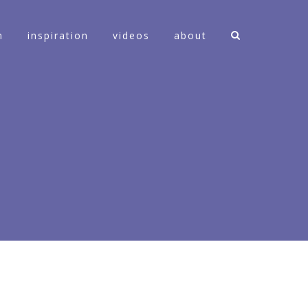
n
inspiration
videos
about