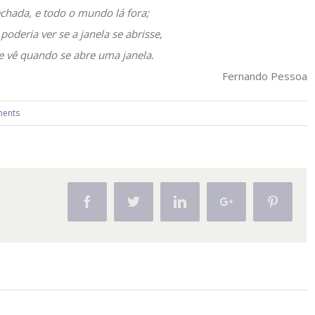
chada, e todo o mundo lá fora;
oderia ver se a janela se abrisse,
e vê quando se abre uma janela.
Fernando Pessoa
ents
Facebook
Twitter
Linkedin
Google+
Pintere