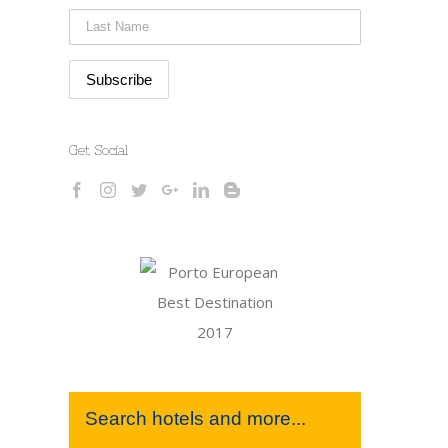
Get Social
st
Search hotels and more...