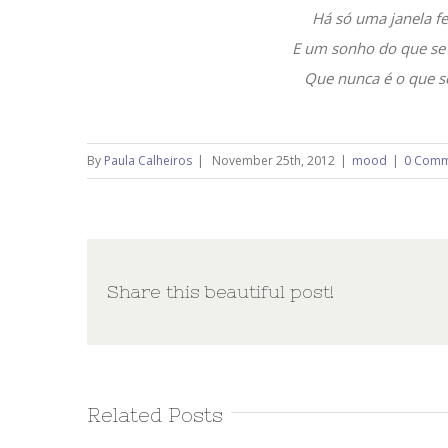
Há só uma janela fe
E um sonho do que se p
Que nunca é o que s
By
Paula Calheiros
|
November 25th, 2012
|
mood
|
0 Comm
Share this beautiful post!
Related Posts