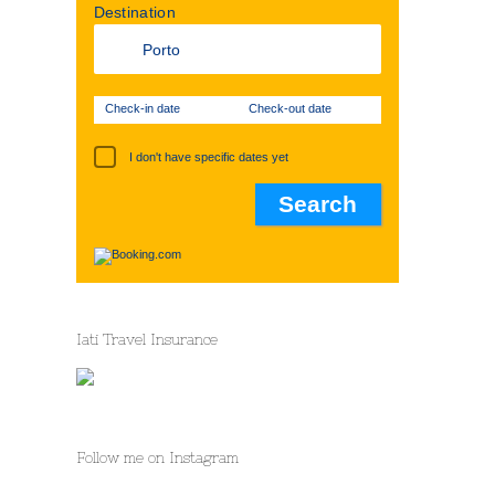
Destination
Check-in date
Check-out date
I don't have specific dates yet
Iati Travel Insurance
Follow me on Instagram