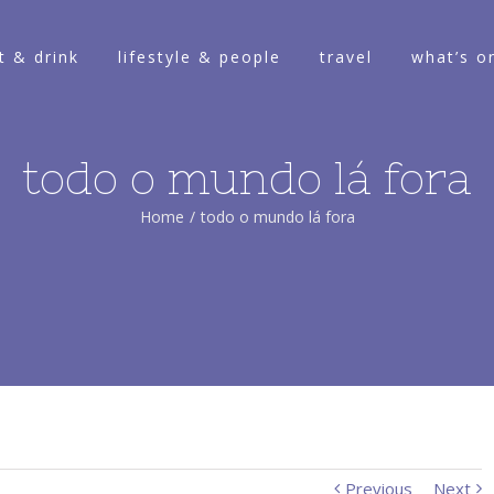
t & drink
lifestyle & people
travel
what’s o
todo o mundo lá fora
Home
/
todo o mundo lá fora
Previous
Next