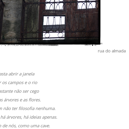
rua do almada
sta abrir a janela
r os campos e o rio
stante não ser cego
s árvores e as flores.
 não ter filosofia nenhuma.
há árvores, há ideias apenas.
 de nós, como uma cave.