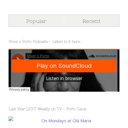
Popular
Recent
Viver o Porto Podcasts – Listen to it here.
Last Year (2017) Weekly on TV – Porto Canal