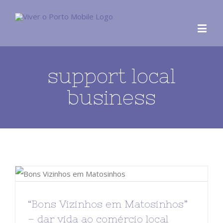
support local
business
“Bons Vizinhos em Matosinhos”
– dar vida ao comércio local