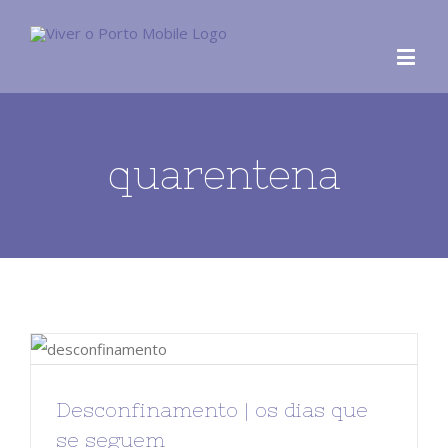
quarentena
Desconfinamento | os dias que
se seguem