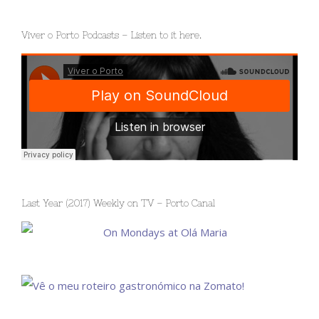
Viver o Porto Podcasts – Listen to it here.
Last Year (2017) Weekly on TV – Porto Canal