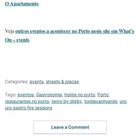
O Apartamento
outros eventos a acontecer no Porto neste site em What’s
Veja
On – events
Categories:
events
,
streets & places
Tags:
eventos
,
Gastronomia
,
hoteis no porto
,
Porto
,
restaurantes no porto
,
tenro by digby
,
torelavantgarde
,
uro
,
uro gastro fire sessions
Leave a Comment