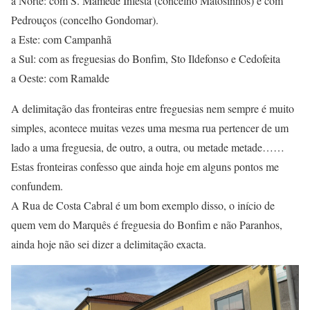
a Norte: com S. Mamede Infesta (concelho Matosinhos) e com
Pedrouços (concelho Gondomar).
a Este: com Campanhã
a Sul: com as freguesias do Bonfim, Sto Ildefonso e Cedofeita
a Oeste: com Ramalde
A delimitação das fronteiras entre freguesias nem sempre é muito
simples, acontece muitas vezes uma mesma rua pertencer de um
lado a uma freguesia, de outro, a outra, ou metade metade……
Estas fronteiras confesso que ainda hoje em alguns pontos me
confundem.
A Rua de Costa Cabral é um bom exemplo disso, o início de
quem vem do Marquês é freguesia do Bonfim e não Paranhos,
ainda hoje não sei dizer a delimitação exacta.