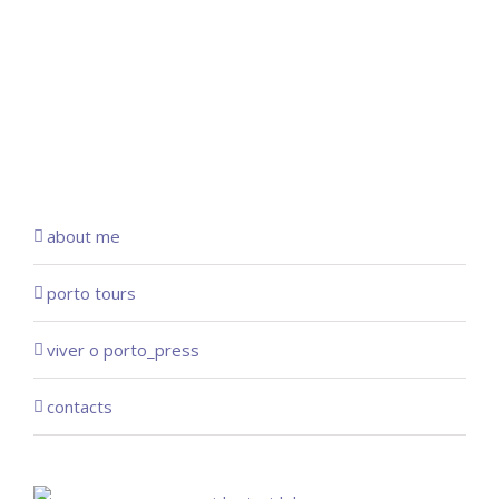
about me
porto tours
viver o porto_press
contacts