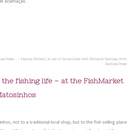
de aclamação.
sa Peixe , | Manuel Pinheiro, in one of the pictures with Fernando Barbosa, from
Barbosa Peixe
the fishing life – at the FishMarket
Matosinhos
os, not to a traditional local shop, but to the fish selling place