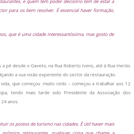
taurantes, e quem tem poder decisório tem de estar a
r para os bem resolver. É essencial haver formação,
os, que é uma cidade interessantíssima, mas gosto de
s a pé desde o Gaveto, na Rua Roberto Ivens, até à Rua Heróis
alçando a sua visão experiente do sector da restauração.
de vida, que começou muito cedo – começou a trabalhar aos 12
opa, tendo mais tarde sido Presidente da Associação dos
 24 anos.
uir os postos de turismo nas cidades. É útil haver mais
 próprios restaurantes, qualquer coisa que chame a