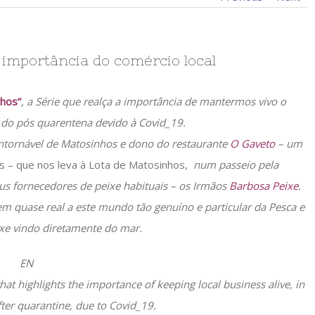
importância do comércio local
hos”
, a Série que realça a importância de mantermos vivo o
a do pós quarentena devido à Covid_19.
contornável de Matosinhos e dono do restaurante
O Gaveto
– um
 – que nos leva à Lota de Matosinhos,
num passeio pela
eus fornecedores de peixe habituais – os Irmãos
Barbosa Peixe
.
em quase real a este mundo tão genuíno e particular da Pesca e
xe vindo diretamente do mar.
EN
that highlights the importance of keeping local business alive, in
after quarantine, due to Covid_19.