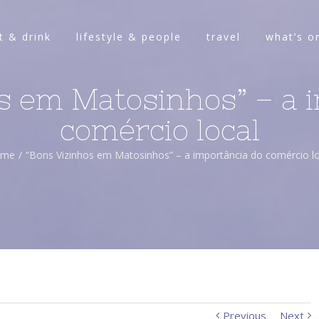
t & drink
lifestyle & people
travel
what’s o
s em Matosinhos” – a 
comércio local
ome
/
“Bons Vizinhos em Matosinhos” – a importância do comércio lo
Previous
Next