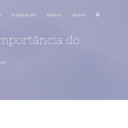
n
inspiration
videos
about
importância do
cal