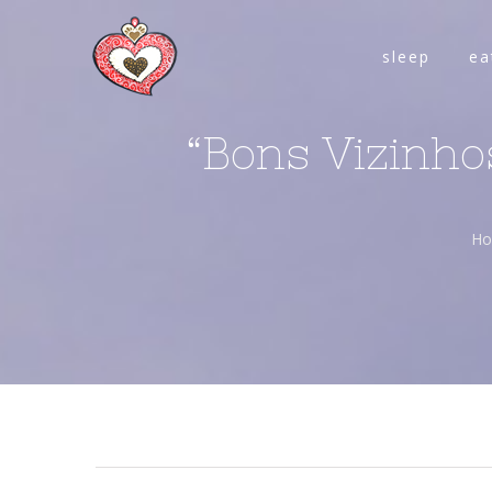
sleep
ea
“Bons Vizinho
H