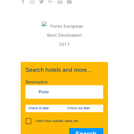
Search hotels and more...
Destination
Check-in date
Check-out date
I don't have specific dates yet