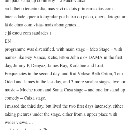
um para stand up commedy – o Palco Caixa.
eu falhei o terceiro dia, mas vivi os dois primeiros dias com
intensidade, quer a fotografar por baixo do palco, quer a fotografar
lá de cima com vistas mais abrangentes…
e já estou com saudades:)
EN
programme was diversified, with main stage – Meo Stage – with
names like Foy Vance, Kelis, Elton John e os DAMA in the first
day, Jimmy P, Dengaz, James Bay, Kodaline and Lost
Frequencies in the second day, and Rui Veloso Beth Orton, Tom
Odell and James in the last day, and 3 more smaller stages, two for
music – Moche room and Santa Casa stage – and one for stand up
comedy – Caixa stage.
i missed the third day, but lived the two first days intensely, either
taking pictures under the stage, either from a upper place with
wider views….