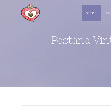
sleep
ea
Pestana Vint