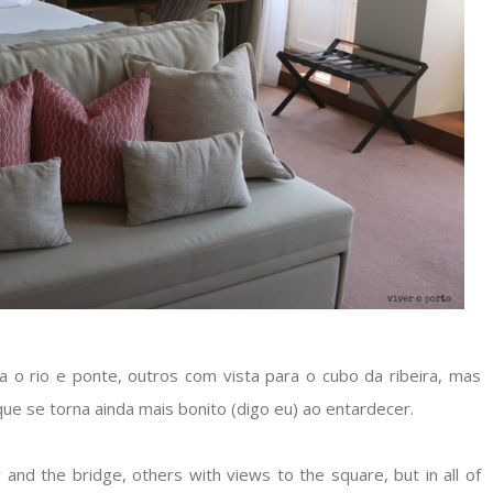
 o rio e ponte, outros com vista para o cubo da ribeira, mas
ue se torna ainda mais bonito (digo eu) ao entardecer.
and the bridge, others with views to the square, but in all of