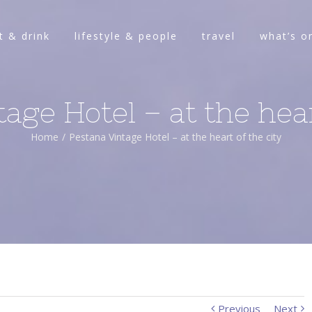
t & drink
lifestyle & people
travel
what’s o
age Hotel – at the hear
Home
/
Pestana Vintage Hotel – at the heart of the city
Previous
Next