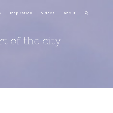
n
inspiration
videos
about
t of the city