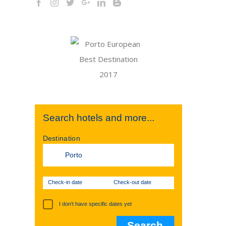
Search hotels and more...
Destination
Check-in date
Check-out date
I don't have specific dates yet