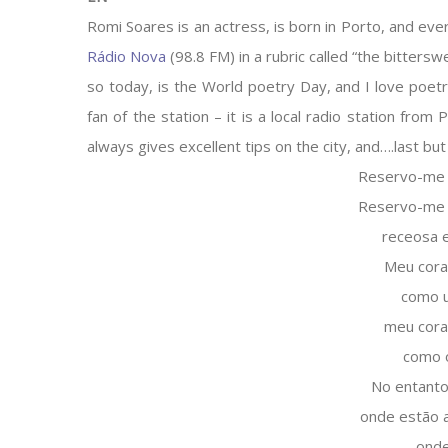
Romi Soares is an actress, is born in Porto, and ev
Rádio Nova
(98.8 FM) in a rubric called “the bitters
so today, is the World poetry Day, and I love poetr
fan of the station – it is a local radio station from 
always gives excellent tips on the city, and….last bu
Reservo-me 
Reservo-me 
receosa e
Meu cora
como 
meu cora
como 
No entanto
onde estão 
onde