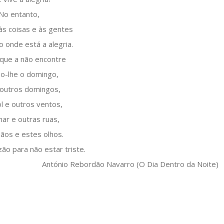
No entanto,
às coisas e às gentes
 onde está a alegria.
ue a não encontre
no-lhe o domingo,
 outros domingos,
l e outros ventos,
ar e outras ruas,
ãos e estes olhos.
ão para não estar triste.
António Rebordão Navarro (O Dia Dentro da Noite)