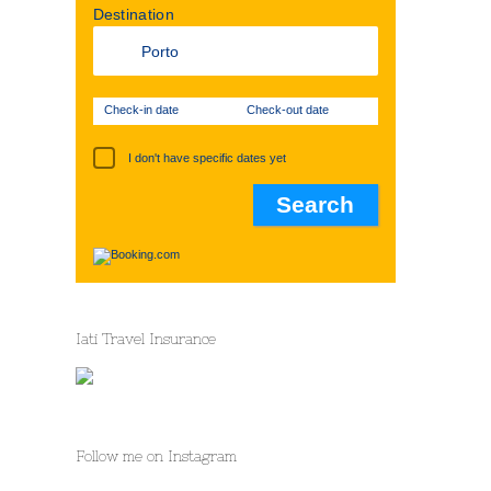
Destination
Check-in date
Check-out date
I don't have specific dates yet
st
Iati Travel Insurance
Follow me on Instagram