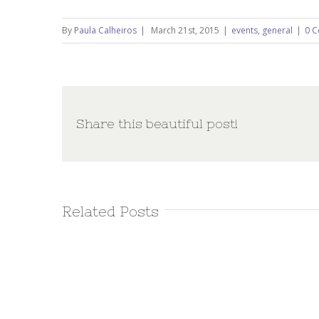
By
Paula Calheiros
|
March 21st, 2015
|
events
,
general
|
0 
Share this beautiful post!
Related Posts