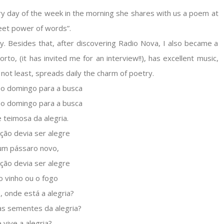
ery day of the week in the morning she shares with us a poem at
weet power of words”.
y. Besides that, after discovering Radio Nova, I also became a
Porto, (it has invited me for an interview!!), has excellent music,
t not least, spreads daily the charm of poetry.
o domingo para a busca
o domingo para a busca
 teimosa da alegria.
ção devia ser alegre
um pássaro novo,
ção devia ser alegre
o vinho ou o fogo
, onde está a alegria?
as sementes da alegria?
 vive a alegria?