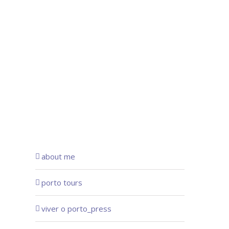
about me
porto tours
viver o porto_press