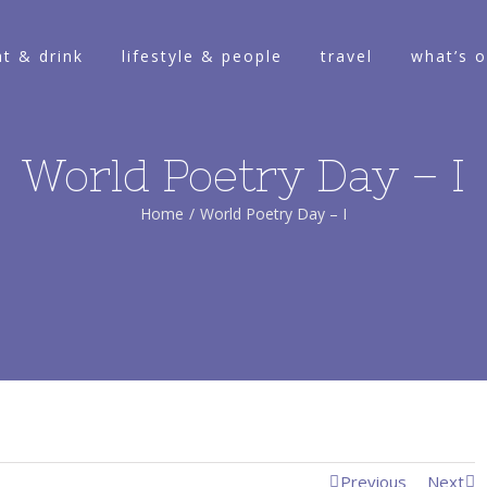
at & drink
lifestyle & people
travel
what’s 
World Poetry Day – I
Home
/
World Poetry Day – I
Previous
Next