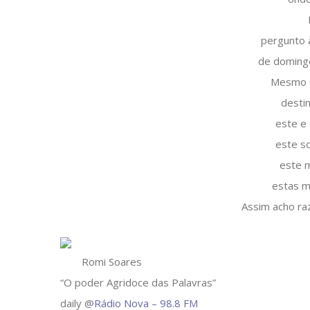
pergunto 
de domingo
Mesmo q
desti
este e
este so
este m
estas m
Assim acho raz
Romi Soares
“O poder Agridoce das Palavras”
daily @
Rádio Nova – 98.8 FM