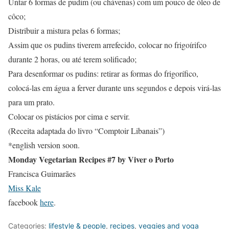
Untar 6 formas de pudim (ou chávenas) com um pouco de óleo de
côco;
Distribuir a mistura pelas 6 formas;
Assim que os pudins tiverem arrefecido, colocar no frigoírifco
durante 2 horas, ou até terem solificado;
Para desenformar os pudins: retirar as formas do frigorífico,
colocá-las em água a ferver durante uns segundos e depois virá-las
para um prato.
Colocar os pistácios por cima e servir.
(Receita adaptada do livro “Comptoir Libanais”)
*english version soon.
Monday Vegetarian Recipes #7 by Viver o Porto
Francisca Guimarães
Miss Kale
facebook
here
.
Categories:
lifestyle & people
,
recipes
,
veggies and yoga