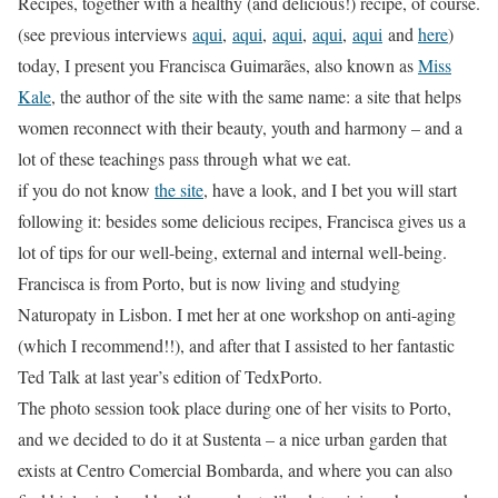
Recipes, together with a healthy (and delicious!) recipe, of course.
(see previous interviews
aqui
,
aqui
,
aqui
,
aqui
,
aqui
and
here
)
today, I present you Francisca Guimarães, also known as
Miss
Kale
, the author of the site with the same name: a site that helps
women reconnect with their beauty, youth and harmony – and a
lot of these teachings pass through what we eat.
if you do not know
the site
, have a look, and I bet you will start
following it: besides some delicious recipes, Francisca gives us a
lot of tips for our well-being, external and internal well-being.
Francisca is from Porto, but is now living and studying
Naturopaty in Lisbon. I met her at one workshop on anti-aging
(which I recommend!!), and after that I assisted to her fantastic
Ted Talk at last year’s edition of TedxPorto.
The photo session took place during one of her visits to Porto,
and we decided to do it at Sustenta – a nice urban garden that
exists at Centro Comercial Bombarda, and where you can also