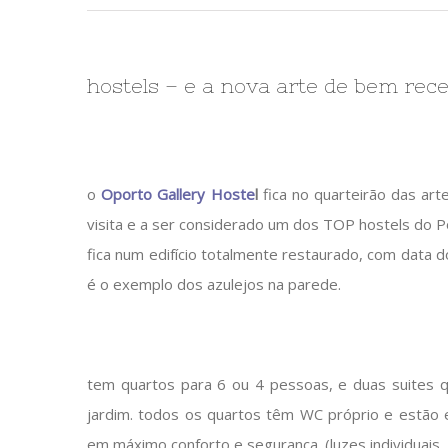
hostels – e a nova arte de bem rece
o
Oporto Gallery Hoste
l
fica no quarteirão das ar
visita e a ser considerado um dos TOP hostels do Po
fica num edifício totalmente restaurado, com data do
é o exemplo dos azulejos na parede.
tem quartos para 6 ou 4 pessoas, e duas suites qu
jardim. todos os quartos têm WC próprio e estão
em máximo conforto e segurança. (luzes individuais, 