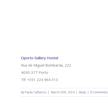
Oporto Gallery Hostel
Rua de Miguel Bombarda, 222
4050-377 Porto
Tlf: +351 224 964 313
By
Paula Calheiros
|
March 25th, 2014
|
sleep
|
0 Comments