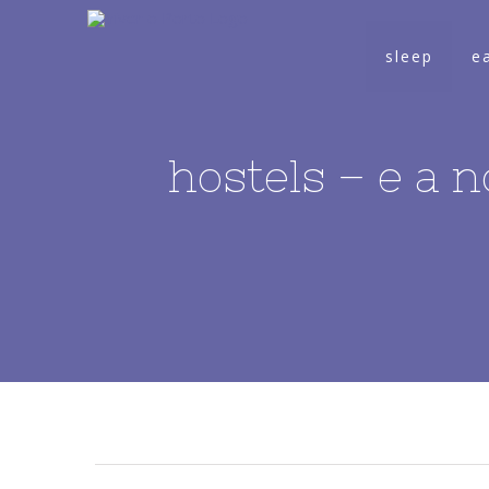
sleep
e
hostels – e a n