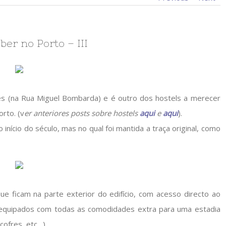
ber no Porto – III
tes (na Rua Miguel Bombarda) e é outro dos hostels a merecer
rto. (v
er anteriores posts sobre hostels
aqui
e
aqui
).
 início do século, mas no qual foi mantida a traça original, como
e ficam na parte exterior do edifício, com acesso directo ao
 equipados com todas as comodidades extra para uma estadia
cofres, etc…).