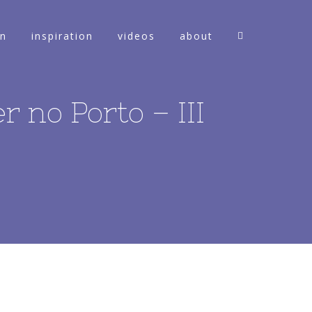
on
inspiration
videos
about
r no Porto – III