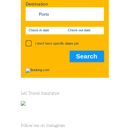
Destination
Check-in date
Check-out date
I don't have specific dates yet
Iati Travel Insurance
Follow me on Instagram