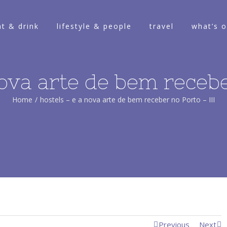
at & drink
lifestyle & people
travel
what’s 
ova arte de bem recebe
Home
/
hostels – e a nova arte de bem receber no Porto – III
Previous
Next