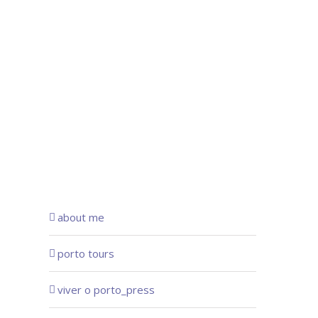
about me
porto tours
viver o porto_press