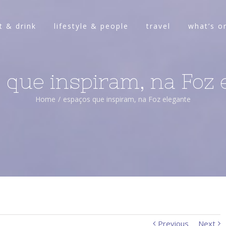
t & drink
lifestyle & people
travel
what’s o
 que inspiram, na Foz 
Home
/
espaços que inspiram, na Foz elegante
Previous
Next