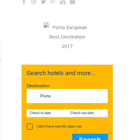
Search hotels and more...
Destination
Check-in date
Check-out date
I don't have specific dates yet