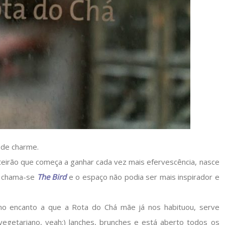
a de charme.
eirão que começa a ganhar cada vez mais efervescência, nasce
. chama-se
The Bird
e o espaço não podia ser mais inspirador e
o encanto a que a Rota do Chá mãe já nos habituou, serve
egetariano, yeah;) lanches, brunches e está aberto todos os