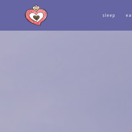
sleep
ea