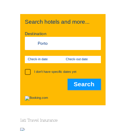
Search hotels and more...
Destination
Check-in date
Check-out date
I don't have specific dates yet
Iati Travel Insurance