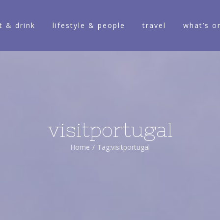
t & drink
lifestyle & people
travel
what’s o
visitportugal
Home
/
Tag:
visitportugal