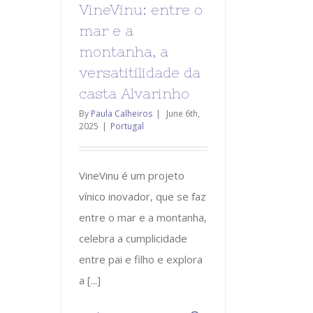
VineVinu: entre o
mar e a
montanha, a
versatitilidade da
casta Alvarinho
By
Paula Calheiros
|
June 6th,
2025
|
Portugal
VineVinu é um projeto
vínico inovador, que se faz
entre o mar e a montanha,
celebra a cumplicidade
entre pai e filho e explora
a [...]