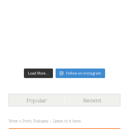
Follow on Instagram
Load More...
Popular
Recent
Viver o Porto Podcasts – Listen to it here.