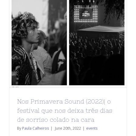
Nos Primavera Sound (2022)| o
festival que nos deixa três dias
de sorriso colado na cara
By
Paula Calheiros
|
June 20th, 2022
|
events